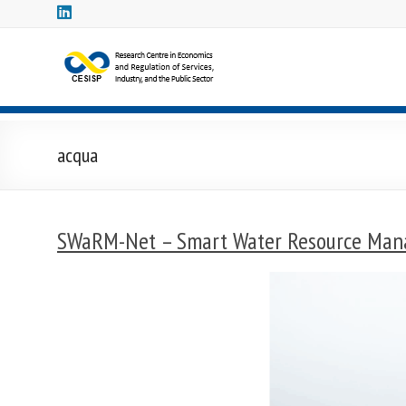
Salta
al
contenuto
CESISP
–
Research
acqua
Centre
in
Economics
SWaRM-Net – Smart Water Resource Ma
and
Regulation
Centro
Studi
in