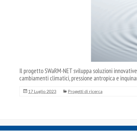
Economia
e
Regolazione
dei
Servizi,
dell'industria
e
del
Settore
Pubblico
Il progetto SWaRM-NET sviluppa soluzioni innovative pe
cambiamenti climatici, pressione antropica e inquina
17 Luglio 2023
Progetti di ricerca