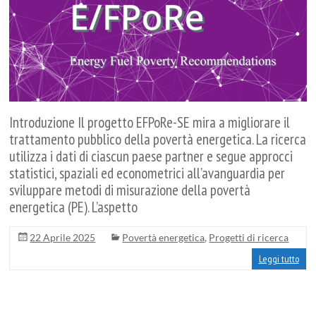
Studi
in
Economia
e
Regolazione
dei
Servizi,
Introduzione Il progetto EFPoRe-SE mira a migliorare il
dell'industria
trattamento pubblico della povertà energetica. La ricerca
e
utilizza i dati di ciascun paese partner e segue approcci
del
statistici, spaziali ed econometrici all’avanguardia per
Settore
sviluppare metodi di misurazione della povertà
Pubblico
energetica (PE). L’aspetto
22 Aprile 2025
Povertà energetica
,
Progetti di ricerca
Leggi tutto