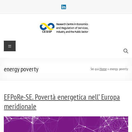
Salta
al
contenuto
CESISP
Menu
–
Research
energy poverty
Sei qui:
Home
»
energy poverty
Centre
in
EFPoRe-SE. Povertà energetica nell’ Europa
Economics
meridionale
and
Regulation
Centro